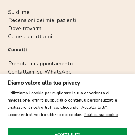
Su di me
Recensioni dei miei pazienti
Dove trovarmi
Come contattarmi
Contatti
Prenota un appuntamento
Contattami su WhatsApp
Recapiti e indirizzo
Diamo valore alla tua privacy
Utilizziamo i cookie per migliorare la tua esperienza di
navigazione, offrirti pubblicità o contenuti personalizzati e
Copyright © 2022-2025 Dott.ssa Sabrina Salvetti.
analizzare il nostro traffico. Cliccando “Accetta tutti”,
acconsenti al nostro utilizzo dei cookie.
Politica sui cookie
Tutti i diritti sono riservati. È vietata la duplicazione dei
contenuti multimediali salvo espressa autorizzazione.
Sito web realizzato con 🧡 da:
Gioove Creative Agency
Accetta tutto