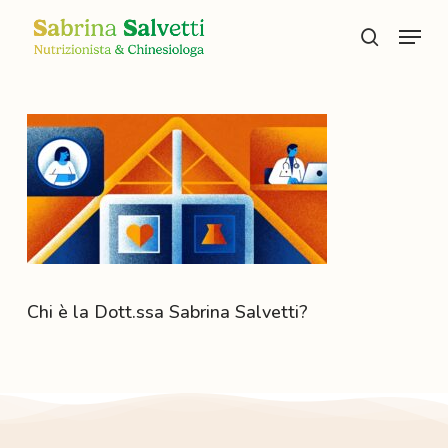
Skip
Menu
to
search
main
content
Chi è la Dott.ssa Sabrina Salvetti?