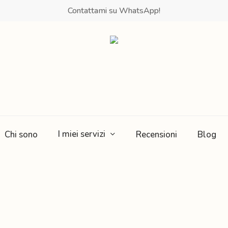
Contattami su WhatsApp!
I miei servizi
Chi sono
Recensioni
Blog
Obesità e
Mindfulness e