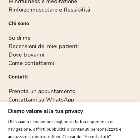
Mindfulness e meditazione
Rinforzo muscolare e flessibilità
Chi sono
Su di me
Recensioni dei miei pazienti
Dove trovarmi
Come contattarmi
Contatti
Prenota un appuntamento
Contattami su WhatsApp
Recapiti e indirizzo
Diamo valore alla tua privacy
Utilizziamo i cookie per migliorare la tua esperienza di
navigazione, offrirti pubblicità o contenuti personalizzati e
Copyright © 2022-2025 Dott.ssa Sabrina Salvetti.
analizzare il nostro traffico. Cliccando “Accetta tutti”,