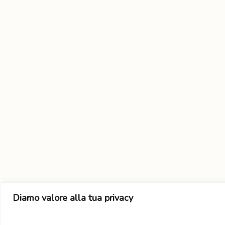
Ricette
Parmigiana di melanzane e
anacardi
Diamo valore alla tua privacy