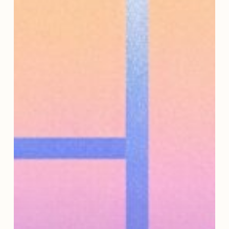
dalle
vacanze:
come
ripartire
senza
stress