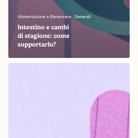
Alimentazione e Benessere
Generali
Intestino e cambi
di stagione: come
supportarlo?
Focus
micronutrienti:
come
evitare
carenze
post-
estate