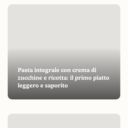
Pasta
integrale
con
crema
di
zucchine
e
ricotta:
il
Pasta integrale con crema di
primo
zucchine e ricotta: il primo piatto
piatto
leggero e saporito
leggero
e
saporito
Filetto
di