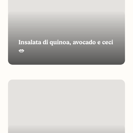
e
ceci
🥗
Insalata di quinoa, avocado e ceci
🥗
Pesto
di
Zucca
e
Feta