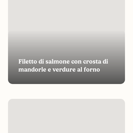
salmone
con
crosta
di
mandorle
e
verdure
al
Filetto di salmone con crosta di
forno
mandorle e verdure al forno
Insalata
di
quinoa,
avocado