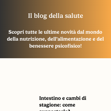
Il blog della salute
Scopri tutte le ultime novità dal mondo
della nutrizione, dell’alimentazione e del
benessere psicofisico!
Intestino
Intestino
Intestino e cambi di
e
e
stagione: come