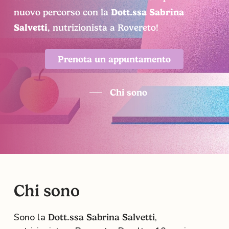
nuovo percorso con la
Dott.ssa Sabrina
Salvetti
, nutrizionista a Rovereto!
P
r
e
n
o
t
a
u
n
a
p
p
u
n
t
a
m
e
n
t
o
Chi sono
Chi sono
Sono la
,
Dott.ssa Sabrina Salvetti