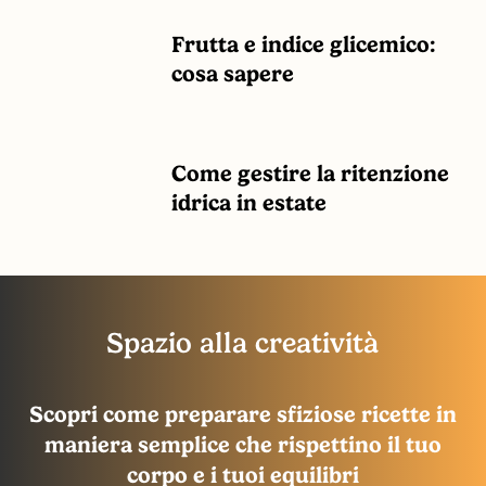
in
in
Frutta
estate
Frutta
Frutta e indice glicemico:
estate
e
e
cosa sapere
indice
indice
glicemico:
glicemico:
cosa
cosa
Come
Come gestire la ritenzione
sapere
sapere
gestire
Come
idrica in estate
la
gestire
ritenzione
la
idrica
ritenzione
in
idrica
Spazio alla creatività
estate
in
estate
Scopri come preparare sfiziose ricette in
maniera semplice che rispettino il tuo
corpo e i tuoi equilibri