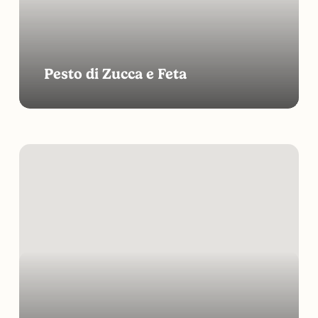
Pesto di Zucca e Feta
Parmigiana
di
melanzane
e
anacardi