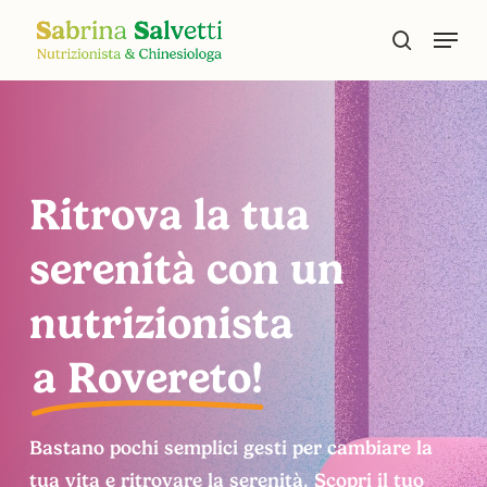
Skip
Menu
to
search
main
content
Ritrova la tua
serenità con un
nutrizionista
a Rovereto!
Bastano pochi semplici gesti per cambiare la
tua vita e ritrovare la serenità. Scopri il tuo