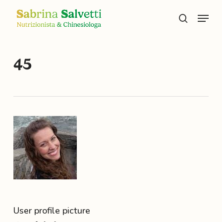
Skip
Menu
to
search
main
content
45
User profile picture