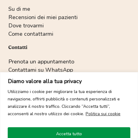
Su di me
Recensioni dei miei pazienti
Dove trovarmi
Come contattarmi
Contatti
Prenota un appuntamento
Contattami su WhatsApp
Recapiti e indirizzo
Diamo valore alla tua privacy
Utilizziamo i cookie per migliorare la tua esperienza di
navigazione, offrirti pubblicità o contenuti personalizzati e
Copyright © 2022-2025 Dott.ssa Sabrina Salvetti.
analizzare il nostro traffico. Cliccando “Accetta tutti”,
acconsenti al nostro utilizzo dei cookie.
Politica sui cookie
Tutti i diritti sono riservati. È vietata la duplicazione dei
contenuti multimediali salvo espressa autorizzazione.
Sito web realizzato con 🧡 da:
Gioove Creative Agency
Accetta tutto