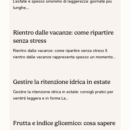
L’estate è spesso sinonimo di leggerezza: giornate più
post-
lunghe,…
estate
Rientro
dalle
Rientro dalle vacanze: come ripartire
vacanze:
senza stress
come
Rientro dalle vacanze: come ripartire senza stress Il
ripartire
rientro dalle vacanze rappresenta spesso un momento…
senza
stress
Gestire
la
Gestire la ritenzione idrica in estate
ritenzione
Gestire la ritenzione idrica in estate: consigli pratici per
idrica
sentirti leggera e in forma La…
in
estate
Frutta
e
Frutta e indice glicemico: cosa sapere
indice