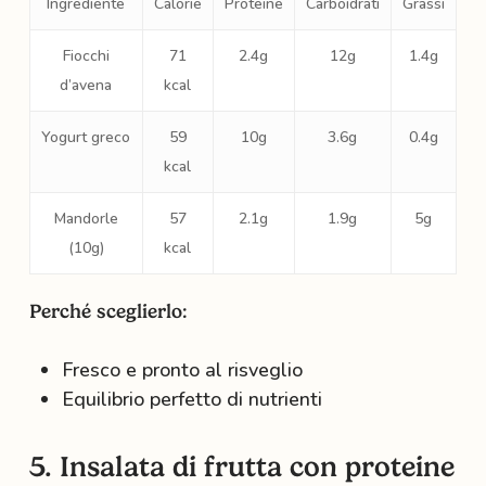
Ingrediente
Calorie
Proteine
Carboidrati
Grassi
Fiocchi
71
2.4g
12g
1.4g
d’avena
kcal
Yogurt greco
59
10g
3.6g
0.4g
kcal
Mandorle
57
2.1g
1.9g
5g
(10g)
kcal
Perché sceglierlo:
Fresco e pronto al risveglio
Equilibrio perfetto di nutrienti
5. Insalata di frutta con proteine