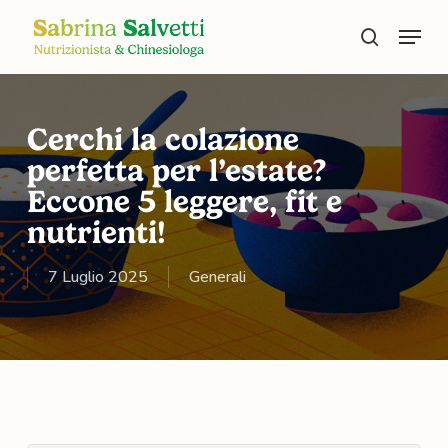
Skip
Menu
to
search
main
content
Cerchi la colazione
perfetta per l’estate?
Eccone 5 leggere, fit e
nutrienti!
7 Luglio 2025
Generali