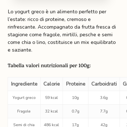
Lo yogurt greco è un alimento perfetto per
l’estate: ricco di proteine, cremoso e
rinfrescante. Accompagnato da frutta fresca di
stagione come fragole, mirtilli, pesche e semi
come chia o lino, costituisce un mix equilibrato
e saziante.
Tabella valori nutrizionali per 100g:
Ingrediente
Calorie
Proteine
Carboidrati
G
Yogurt greco
59 kcal
10g
3.6g
Fragole
32 kcal
0.7g
7.7g
Semi di chia
486 kcal
17g
42g