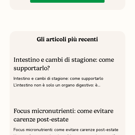
Gli articoli più recenti
Intestino
e
Intestino e cambi di stagione: come
cambi
supportarlo?
di
Intestino e cambi di stagione: come supportarlo
stagione:
L’intestino non è solo un organo digestivo: è…
come
supportarlo?
Focus
micronutrienti:
Focus micronutrienti: come evitare
come
carenze post-estate
evitare
Focus micronutrienti: come evitare carenze post-estate
carenze