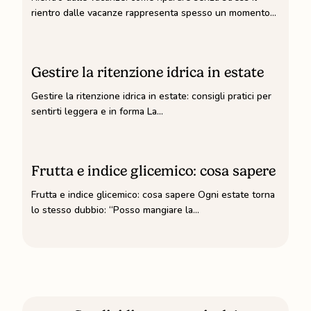
ripartire
rientro dalle vacanze rappresenta spesso un momento…
senza
stress
Gestire
la
Gestire la ritenzione idrica in estate
ritenzione
Gestire la ritenzione idrica in estate: consigli pratici per
idrica
sentirti leggera e in forma La…
in
estate
Frutta
e
Frutta e indice glicemico: cosa sapere
indice
Frutta e indice glicemico: cosa sapere Ogni estate torna
glicemico:
lo stesso dubbio: “Posso mangiare la…
cosa
sapere