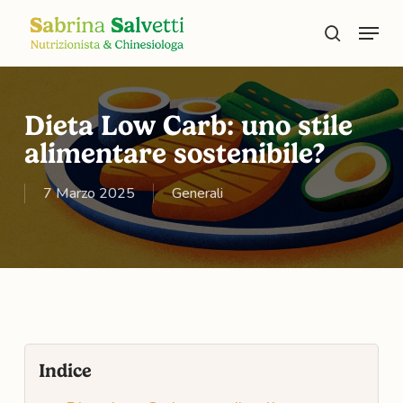
Skip
Menu
to
search
main
content
Dieta Low Carb: uno stile
alimentare sostenibile?
7 Marzo 2025
Generali
Indice