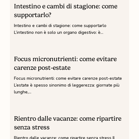
e
Intestino e cambi di stagione: come
cambi
supportarlo?
di
Intestino e cambi di stagione: come supportarlo
stagione:
L’intestino non è solo un organo digestivo: è…
come
supportarlo?
Focus
micronutrienti:
Focus micronutrienti: come evitare
come
carenze post-estate
evitare
Focus micronutrienti: come evitare carenze post-estate
carenze
L’estate è spesso sinonimo di leggerezza: giornate più
post-
lunghe,…
estate
Rientro
dalle
Rientro dalle vacanze: come ripartire
vacanze:
senza stress
come
Rientro dalle vacanze: come ripartire senza stress Il