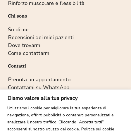
Rinforzo muscolare e flessibilità
Chi sono
Su di me
Recensioni dei miei pazienti
Dove trovarmi
Come contattarmi
Contatti
Prenota un appuntamento
Contattami su WhatsApp
Recapiti e indirizzo
Diamo valore alla tua privacy
Utilizziamo i cookie per migliorare la tua esperienza di
navigazione, offrirti pubblicità o contenuti personalizzati e
Copyright © 2022-2025 Dott.ssa Sabrina Salvetti.
analizzare il nostro traffico. Cliccando “Accetta tutti”,
acconsenti al nostro utilizzo dei cookie.
Politica sui cookie
Tutti i diritti sono riservati. È vietata la duplicazione dei