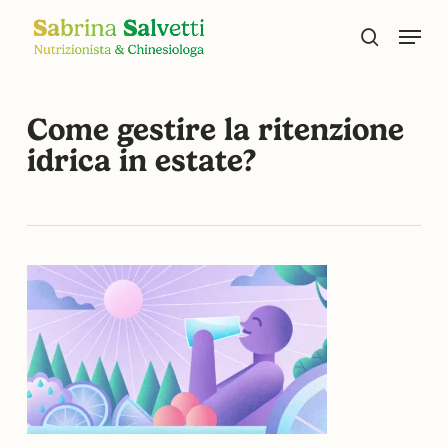
Skip
Menu
to
search
main
content
Come gestire la ritenzione
idrica in estate?