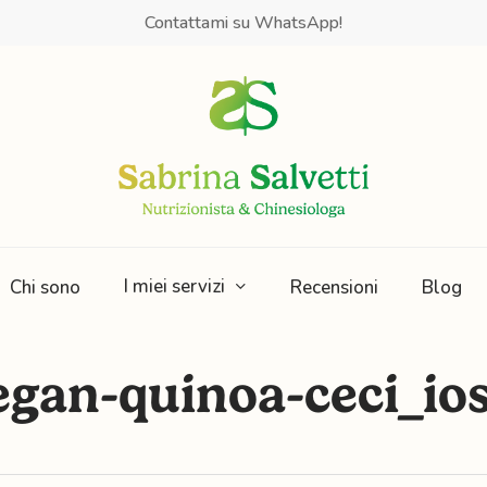
Contattami su WhatsApp!
I miei servizi
Chi sono
Recensioni
Blog
gan-quinoa-ceci_io
Obesità e
Mindfulness e