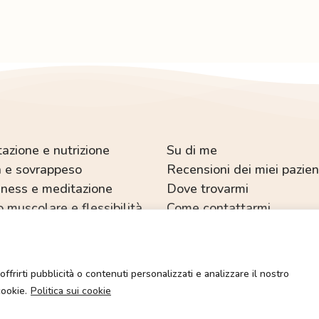
azione e nutrizione
Su di me
 e sovrappeso
Recensioni dei miei pazien
ness e meditazione
Dove trovarmi
o muscolare e flessibilità
Come contattarmi
Copyright © 2022-2025 Dott.ssa Sabrina Salvetti.
offrirti pubblicità o contenuti personalizzati e analizzare il nostro
o riservati. È vietata la duplicazione dei contenuti multimediali salvo espr
cookie.
Politica sui cookie
Sito web realizzato con 🧡 da:
Gioove Creative Agency