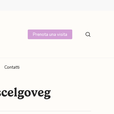
search
Prenota una visita
Contatti
scelgoveg
Rinforzo, equilibrio e