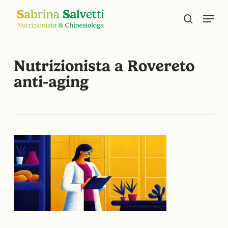
Skip
Menu
to
search
main
content
Nutrizionista a Rovereto
anti-aging