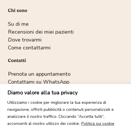
Chi sono
Su di me
Recensioni dei miei pazienti
Dove trovarmi
Come contattarmi
Contatti
Prenota un appuntamento
Contattami su WhatsApp
Recapiti e indirizzo
Diamo valore alla tua privacy
Utilizziamo i cookie per migliorare la tua esperienza di
navigazione, offrirti pubblicità o contenuti personalizzati e
Copyright © 2022-2025 Dott.ssa Sabrina Salvetti.
analizzare il nostro traffico. Cliccando “Accetta tutti”,
acconsenti al nostro utilizzo dei cookie.
Politica sui cookie
Tutti i diritti sono riservati. È vietata la duplicazione dei