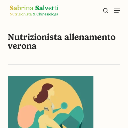
Skip
Menu
to
search
main
content
Nutrizionista allenamento
verona