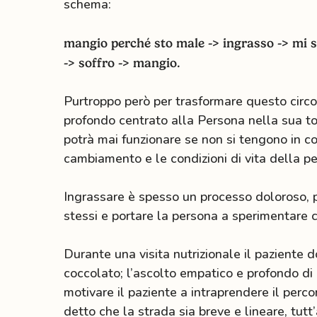
schema:
mangio perché sto male -> ingrasso -> mi se
-> soffro -> mangio.
Purtroppo però per trasformare questo circol
profondo centrato alla Persona nella sua tot
potrà mai funzionare se non si tengono in co
cambiamento e le condizioni di vita della p
Ingrassare è spesso un processo doloroso, pu
stessi e portare la persona a sperimentare 
Durante una visita nutrizionale il paziente d
coccolato; l’ascolto empatico e profondo di
motivare il paziente a intraprendere il perc
detto che la strada sia breve e lineare, tutt