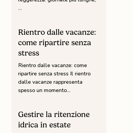
…
Rientro
dalle
Rientro dalle vacanze:
vacanze:
come ripartire senza
come
stress
ripartire
senza
Rientro dalle vacanze: come
stress
ripartire senza stress Il rientro
dalle vacanze rappresenta
spesso un momento…
Gestire
la
Gestire la ritenzione
ritenzione
idrica in estate
idrica