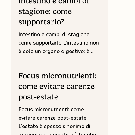
Intestino e cambi di
cambi
stagione: come
di
supportarlo?
stagione:
come
Intestino e cambi di stagione:
supportarlo?
come supportarlo L’intestino non
è solo un organo digestivo: è…
Focus
micronutrienti:
Focus micronutrienti:
come
come evitare carenze
evitare
post-estate
carenze
post-
Focus micronutrienti: come
estate
evitare carenze post-estate
L’estate è spesso sinonimo di
leggerezza: giornate più lunghe,