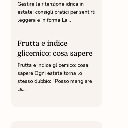
Gestire la ritenzione idrica in
in
estate
estate: consigli pratici per sentirti
leggera e in forma La…
Frutta
e
Frutta e indice
indice
glicemico: cosa sapere
glicemico:
Frutta e indice glicemico: cosa
cosa
sapere
sapere Ogni estate torna lo
stesso dubbio: “Posso mangiare
la…