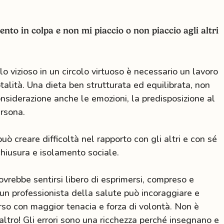
nto in colpa e non mi piaccio o non piaccio agli altri
o vizioso in un circolo virtuoso è necessario un lavoro
alità. Una dieta ben strutturata ed equilibrata, non
nsiderazione anche le emozioni, la predisposizione al
ersona.
ò creare difficoltà nel rapporto con gli altri e con sé
chiusura e isolamento sociale.
ovrebbe sentirsi libero di esprimersi, compreso e
 un professionista della salute può incoraggiare e
orso con maggior tenacia e forza di volontà. Non è
’altro! Gli errori sono una ricchezza perché insegnano e