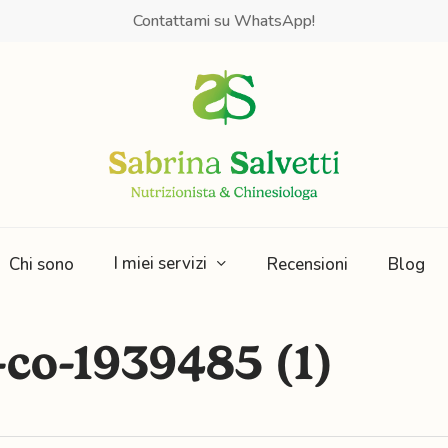
Contattami su WhatsApp!
I miei servizi
Chi sono
Recensioni
Blog
co-1939485 (1)
Obesità e
Mindfulness e