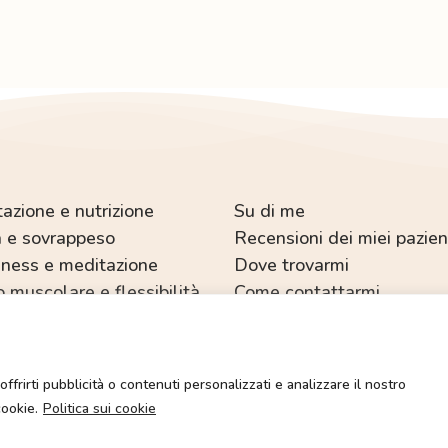
azione e nutrizione
Su di me
 e sovrappeso
Recensioni dei miei pazien
ness e meditazione
Dove trovarmi
o muscolare e flessibilità
Come contattarmi
Copyright © 2022-2025 Dott.ssa Sabrina Salvetti.
offrirti pubblicità o contenuti personalizzati e analizzare il nostro
o riservati. È vietata la duplicazione dei contenuti multimediali salvo espr
cookie.
Politica sui cookie
Sito web realizzato con 🧡 da:
Gioove Creative Agency