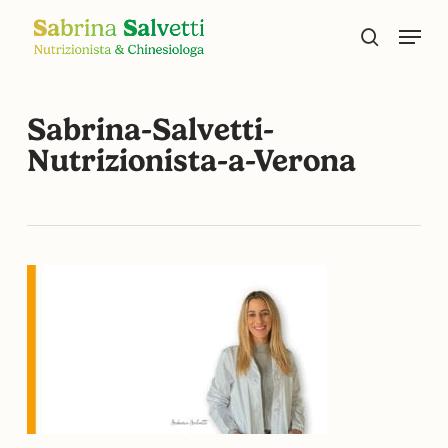
Skip
Menu
to
search
main
content
Sabrina-Salvetti-
Nutrizionista-a-Verona