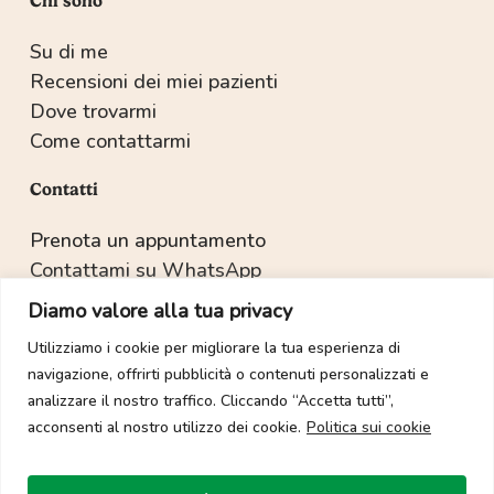
Chi sono
Su di me
Recensioni dei miei pazienti
Dove trovarmi
Come contattarmi
Contatti
Prenota un appuntamento
Contattami su WhatsApp
Recapiti e indirizzo
Diamo valore alla tua privacy
Utilizziamo i cookie per migliorare la tua esperienza di
navigazione, offrirti pubblicità o contenuti personalizzati e
Copyright © 2022-2025 Dott.ssa Sabrina Salvetti.
analizzare il nostro traffico. Cliccando “Accetta tutti”,
acconsenti al nostro utilizzo dei cookie.
Politica sui cookie
Tutti i diritti sono riservati. È vietata la duplicazione dei
contenuti multimediali salvo espressa autorizzazione.
Sito web realizzato con 🧡 da:
Gioove Creative Agency