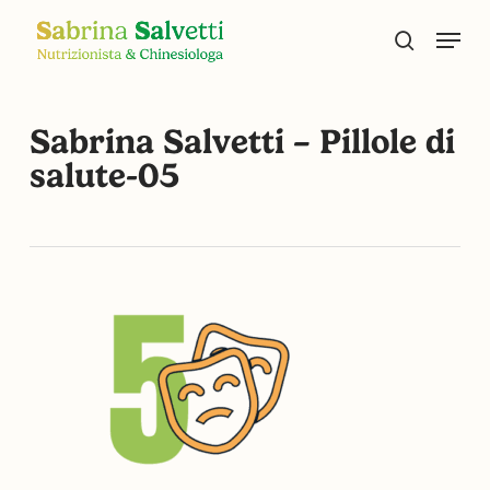
Skip
Menu
to
search
main
content
Sabrina Salvetti – Pillole di
salute-05